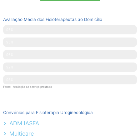
Avaliação Média dos Fisioterapeutas ao Domicílio
Pontualidade
95%
Disponibilidade
95%
Simpatia
96%
Explicações Facultadas
92%
Competências Técnicas
93%
Fonte: Avaliação ao serviço prestado
Convénios para Fisioterapia Uroginecológica
ADM IASFA
Multicare