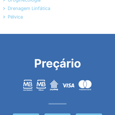
Drenagem Linfática
Pélvica
Preçário