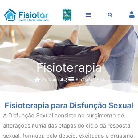
Skip
to
content
Fisioterapia
Ao Domicílio
Em todo o País
Fisioterapia para Disfunção Sexual
A Disfunção Sexual consiste no surgimento de
alterações numa das etapas do ciclo da resposta
sexual, formada pelo desejo, excitação e orgasmo,