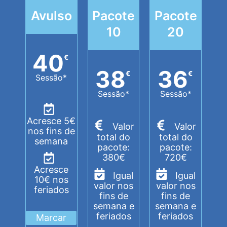
Avulso
Pacote
Pacote
10
20
40
€
38
36
€
€
Sessão*
Sessão*
Sessão*
Acresce 5€
Valor
Valor
nos fins de
total do
total do
semana
pacote:
pacote:
380€
720€
Acresce
Igual
Igual
10€ nos
valor nos
valor nos
feriados
fins de
fins de
semana e
semana e
feriados
feriados
Marcar