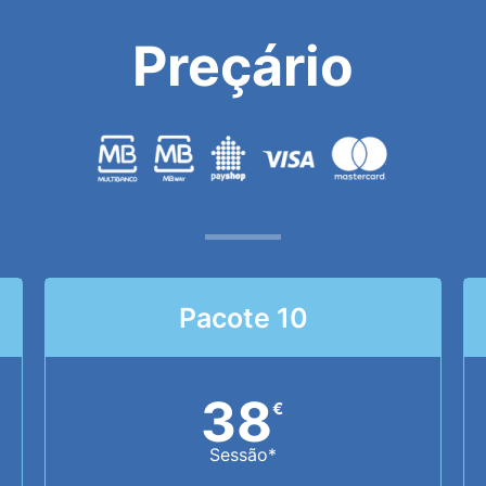
Preçário
Pacote 10
38
€
Sessão*