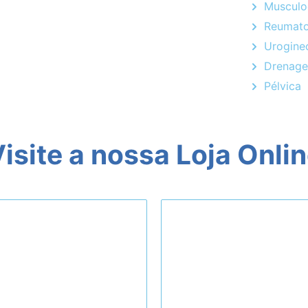
Musculo
Reumato
Urogine
Drenage
Pélvica
isite a nossa Loja Onli