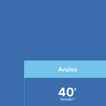
Avulso
40
€
Sessão*