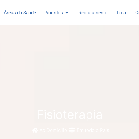
 Especialidades
Open Acordos
Áreas da Saúde
Acordos
Recrutamento
Loja
C
Fisioterapia
Ao Domicílio
Em todo o País