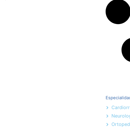
Especialida
Cardiorr
Neurolo
Ortoped