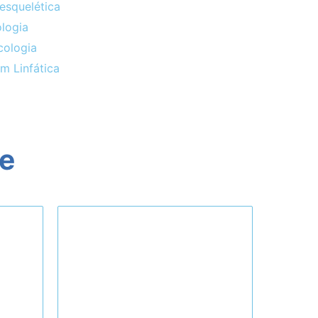
esquelética
logia
cologia
m Linfática
ne