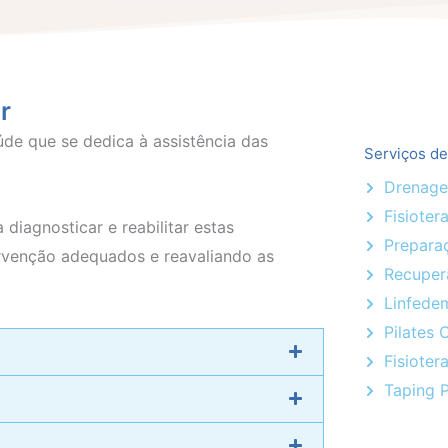
r
úde que se dedica à assistência das
Serviços de
Drenage
Fisioter
diagnosticar e reabilitar estas
Prepara
ervenção adequados e reavaliando as
Recuper
Linfede
Pilates 
Fisioter
Taping 