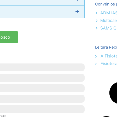
Convénios p
ADM IA
Multicar
SAMS Q
nosco
Leitura Rec
A Fisiot
Fisioter
real)