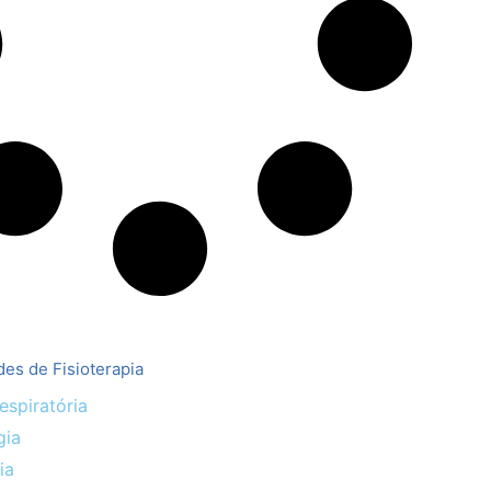
des de Fisioterapia
espiratória
gia
ia