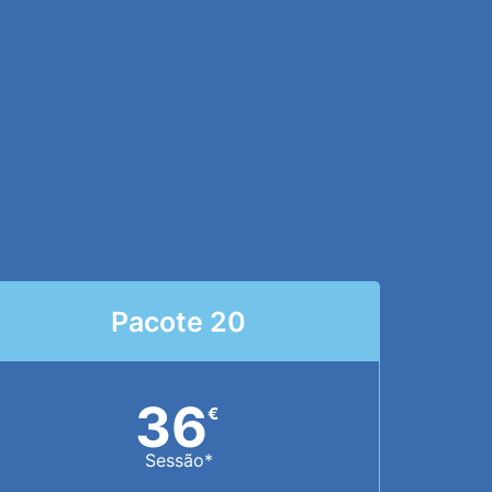
Pacote 20
36
€
Sessão*