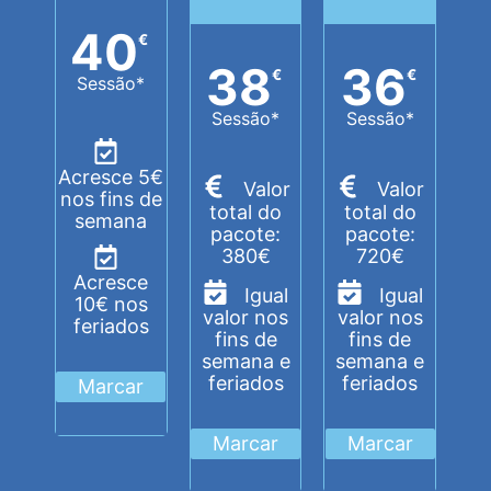
40
€
38
36
€
€
Sessão*
Sessão*
Sessão*
Acresce 5€
Valor
Valor
nos fins de
total do
total do
semana
pacote:
pacote:
380€
720€
Acresce
Igual
Igual
10€ nos
valor nos
valor nos
feriados
fins de
fins de
semana e
semana e
feriados
feriados
Marcar
Marcar
Marcar