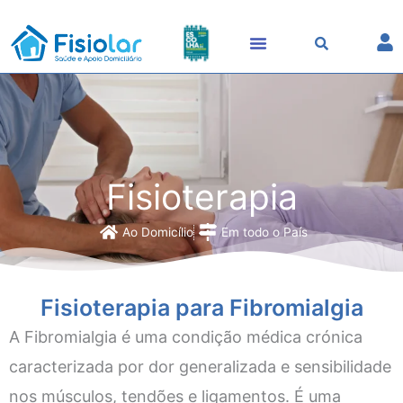
Skip
to
content
Fisioterapia
Ao Domicílio
Em todo o País
Fisioterapia para Fibromialgia
A Fibromialgia é uma condição médica crónica
caracterizada por dor generalizada e sensibilidade
nos músculos, tendões e ligamentos. É uma