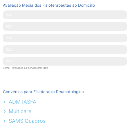
Avaliação Média dos Fisioterapeutas ao Domicílio
Pontualidade
95%
Disponibilidade
95%
Simpatia
96%
Explicações Facultadas
92%
Competências Técnicas
93%
Fonte: Avaliação ao serviço prestado
Convénios para Fisioterapia Reumatológica
ADM IASFA
Multicare
SAMS Quadros