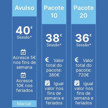
Avulso
Pacote
Pacote
10
20
40
€
38
36
€
€
Sessão*
Sessão*
Sessão*
Acresce 5€
Valor
Valor
nos fins de
total do
total do
semana
pacote:
pacote:
380€
720€
Acresce
Igual
Igual
10€ nos
valor nos
valor nos
feriados
fins de
fins de
semana e
semana e
feriados
feriados
Marcar