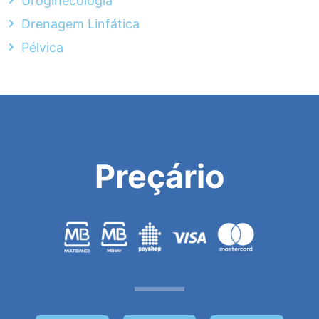
Uroginecologia
Drenagem Linfática
Pélvica
Preçário