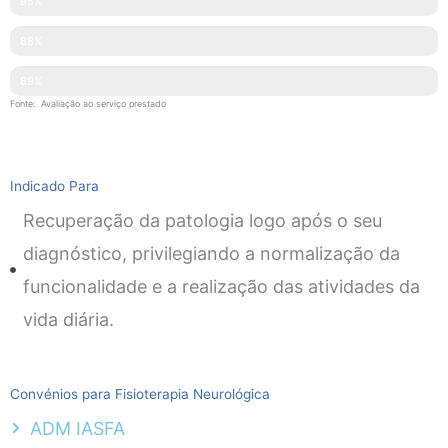
Simpatia
95%
Explicações Facultadas
88%
Competências Técnicas
89%
Fonte: Avaliação ao serviço prestado
Indicado Para
Recuperação da patologia logo após o seu
diagnóstico, privilegiando a normalização da
funcionalidade e a realização das atividades da
vida diária.
Convénios para Fisioterapia Neurológica
ADM IASFA