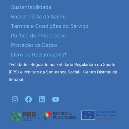
Sustentabilidade
Enciclopédia da Saúde
Termos e Condições do Serviço
Política de Privacidade
Proteção de Dados
Livro de Reclamações*
*Entidades Reguladoras: Entidade Reguladora da Saúde
(ERS) e Instituto da Segurança Social – Centro Distrital de
Setúbal
I
F
L
Y
n
a
i
o
s
c
n
u
t
e
k
t
a
b
e
u