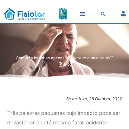
Skip
to
content
Com três letrinhas apenas se escreve a palavra AVC
Blog
Sexta-feira, 28 Outubro, 2022
Três palavras pequenas cujo impacto pode ser
devastador ou até mesmo fatal: acidente