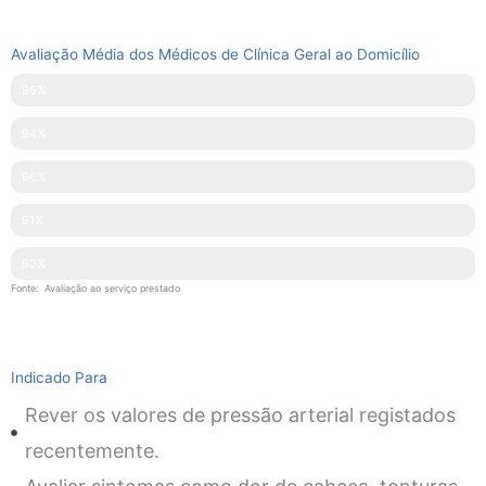
Avaliação Média dos Médicos de Clínica Geral ao Domicílio
Pontualidade
95%
Disponibilidade
94%
Simpatia
96%
Explicações Facultadas
91%
Competências Técnicas
92%
Fonte: Avaliação ao serviço prestado
Indicado Para
Rever os valores de pressão arterial registados
recentemente.