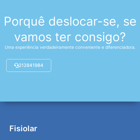
Porquê deslocar-se, se
vamos ter consigo?
Uma experiência verdadeiramente conveniente e diferenciadora.
212841984
Fisiolar