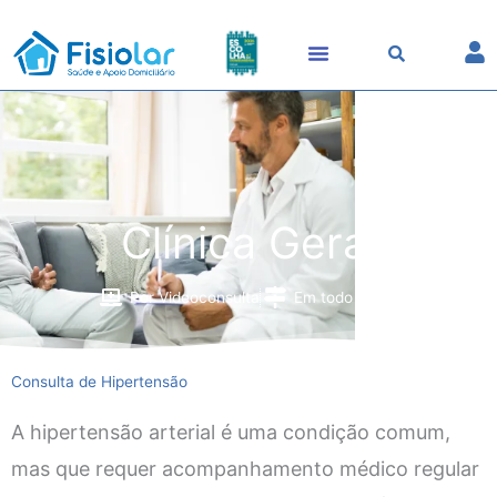
Skip
to
content
Clínica Geral
Por Videoconsulta
Em todo o País
Consulta de Hipertensão
A hipertensão arterial é uma condição comum,
mas que requer acompanhamento médico regular