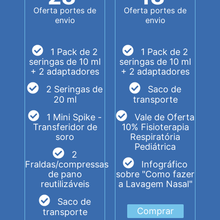
Oferta portes de
Oferta portes de
envio
envio
1 Pack de 2
1 Pack de 2
seringas de 10 ml
seringas de 10 ml
+ 2 adaptadores
+ 2 adaptadores
2 Seringas de
Saco de
20 ml
transporte
1 Mini Spike -
Vale de Oferta
Transferidor de
10% Fisioterapia
soro
Respiratória
Pediátrica
2
Fraldas/compressas
Infográfico
de pano
sobre "Como fazer
reutilizáveis
a Lavagem Nasal"
Saco de
Comprar
transporte