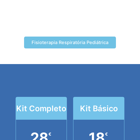
Fisioterapia Respiratória Pediátrica
Kit Completo
Kit Básico
28
18
€
€