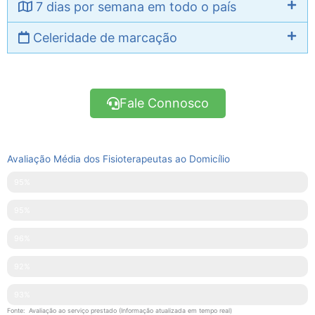
7 dias por semana em todo o país
Celeridade de marcação
Fale Connosco
Avaliação Média dos Fisioterapeutas ao Domicílio
Pontualidade
95%
Disponibilidade
95%
Simpatia
96%
Explicações Facultadas
92%
Competências Técnicas
93%
Fonte: Avaliação ao serviço prestado (Informação atualizada em tempo real)