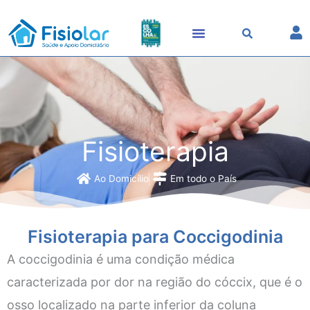
Skip
to
content
Fisioterapia
Ao Domicílio
Em todo o País
Fisioterapia para Coccigodinia
A coccigodinia é uma condição médica
caracterizada por dor na região do cóccix, que é o
osso localizado na parte inferior da coluna