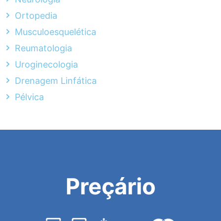
Ortopedia
Musculoesquelética
Reumatologia
Uroginecologia
Drenagem Linfática
Pélvica
Preçário