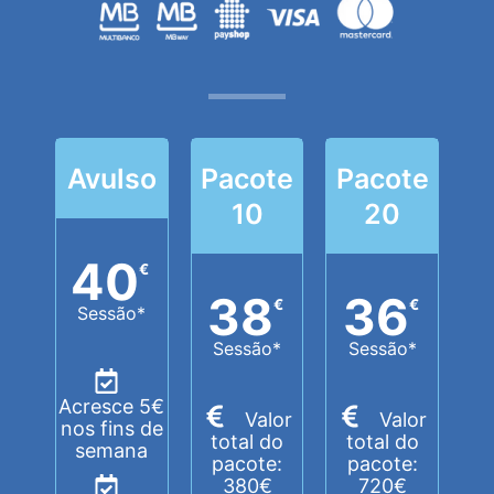
Avulso
Pacote
Pacote
10
20
40
€
38
36
€
€
Sessão*
Sessão*
Sessão*
Acresce 5€
Valor
Valor
nos fins de
total do
total do
semana
pacote:
pacote:
380€
720€