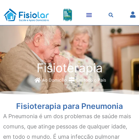
Skip
to
content
Fisioterapia
Ao Domicílio
Em todo o País
Fisioterapia para Pneumonia
A Pneumonia é um dos problemas de saúde mais
comuns, que atinge pessoas de qualquer idade,
em todo o mundo. É
uma infecção pulmonar