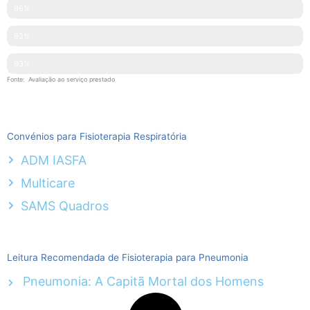
Simpatia
96%
Explicações Facultadas
92%
Competências Técnicas
93%
Fonte: Avaliação ao serviço prestado
Convénios para Fisioterapia Respiratória
ADM IASFA
Multicare
SAMS Quadros
Leitura Recomendada de Fisioterapia para Pneumonia
Pneumonia: A Capitã Mortal dos Homens