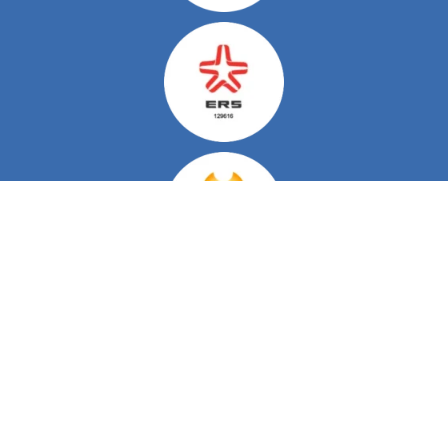
Do Nosso Blog
Viver com Esclerose Múltipla