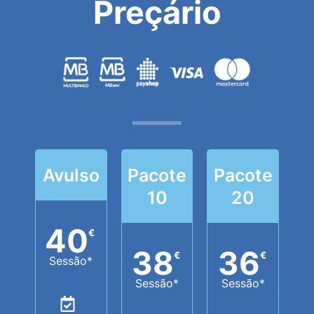
Preçário
Avulso
Pacote
Pacote
10
20
40
€
38
36
€
€
Sessão*
Sessão*
Sessão*