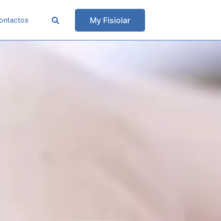
My Fisiolar
ontactos