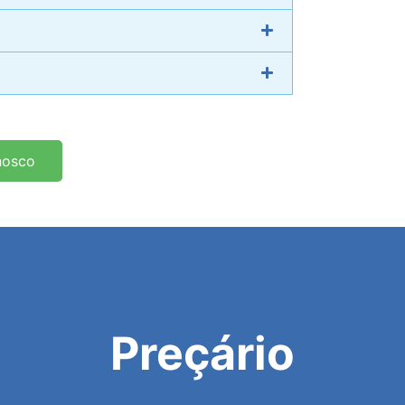
nosco
Preçário