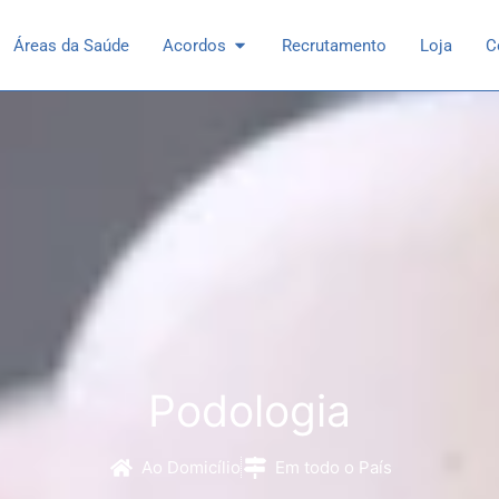
 Especialidades
Open Acordos
Áreas da Saúde
Acordos
Recrutamento
Loja
C
Podologia
Ao Domicílio
Em todo o País