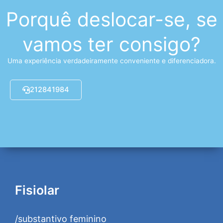
Porquê deslocar-se, se
vamos ter consigo?
Uma experiência verdadeiramente conveniente e diferenciadora.
212841984
Fisiolar
/substantivo feminino