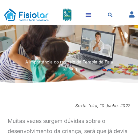
Skip
to
content
A importância do rastreio de Terapia da Fala
Blog
Sexta-feira, 10 Junho, 2022
Muitas vezes surgem dúvidas sobre o
desenvolvimento da criança, será que já devia