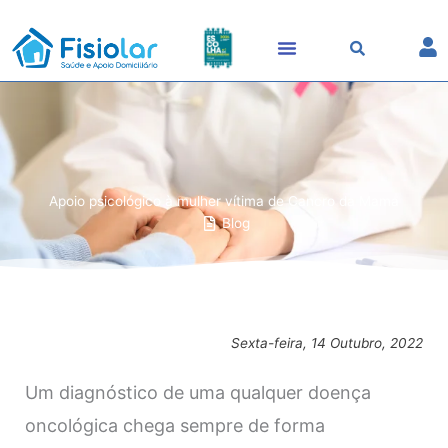
Skip
to
content
Apoio psicológico à mulher vítima de Cancro da Mama
Blog
Sexta-feira, 14 Outubro, 2022
Um diagnóstico de uma qualquer doença
oncológica chega sempre de forma