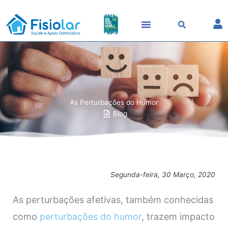
Skip
to
content
As Perturbações do Humor
Blog
Segunda-feira, 30 Março, 2020
As perturbações afetivas, também conhecidas
como
perturbações do humor
, trazem impacto