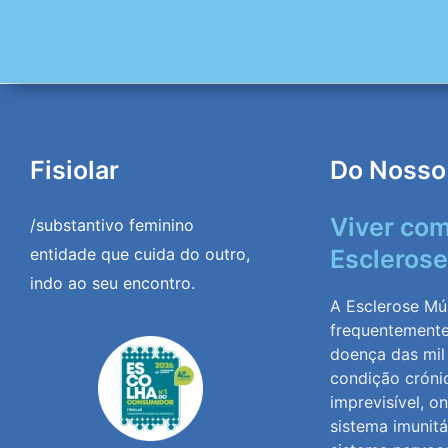
Fisiolar
Do Nosso
Viver co
/substantivo feminino
entidade que cuida do outro,
Esclerose
indo ao seu encontro.
A Esclerose Múl
frequentement
doença das mil
condição cróni
imprevisível, o
sistema imunitá