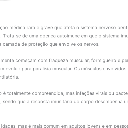
ção médica rara e grave que afeta o sistema nervoso perif
al. Trata-se de uma doença autoimune em que o sistema im
é a camada de proteção que envolve os nervos.
almente começam com fraqueza muscular, formigueiro e pe
 evoluir para paralisia muscular. Os músculos envolvidos
ilatória.
o é totalmente compreendida, mas infeções virais ou bacte
s, sendo que a resposta imunitária do corpo desempenha 
 idades, mas é mais comum em adultos jovens e em pessoas