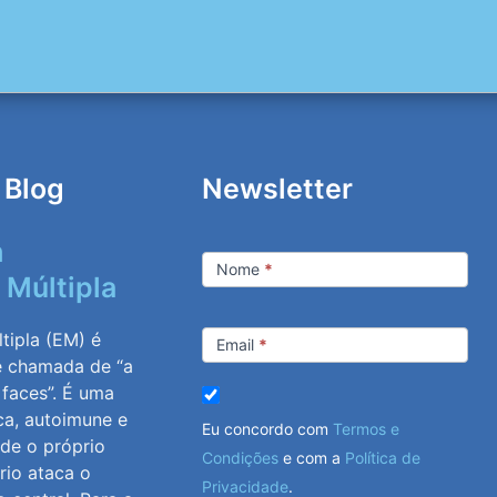
 Blog
Newsletter
m
Newsletter
Nome
*
 Múltipla
tipla (EM) é
Email
*
e chamada de “a
 faces”. É uma
ca, autoimune e
Eu concordo com
Termos e
nde o próprio
Condições
e com a
Política de
rio ataca o
Privacidade
.